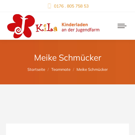
0176 . 805 758 53
Meike Schmücker
Du bist hier:
Startseite
Teammate
Meike Schmücker