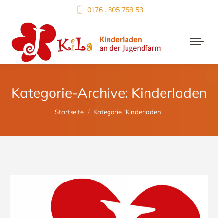
0176 . 805 758 53
Kategorie-Archive:
Kinderladen
Du bist hier:
Startseite
Kategorie "Kinderladen"